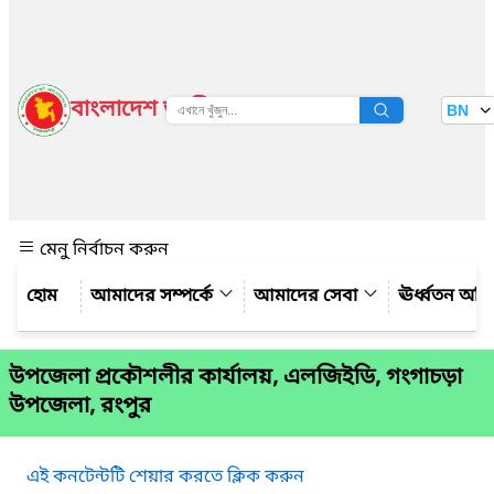
বাংলাদেশ জাতীয় তথ্য বাতায়ন
BN
দেখুন
মেনু নির্বাচন করুন
আমাদের সম্পর্কে
আমাদের সেবা
ঊর্ধ্বতন অফ
উপজেলা প্রকৌশলীর কার্যালয়, এলজিইডি, গংগাচড়া
উপজেলা, রংপুর
এই কনটেন্টটি শেয়ার করতে ক্লিক করুন