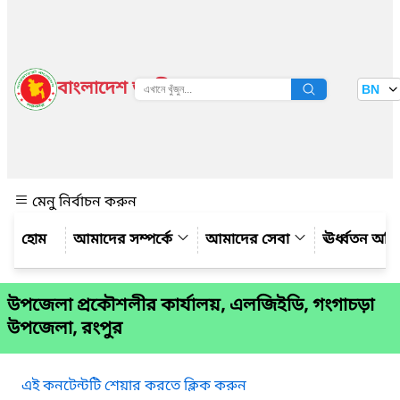
বাংলাদেশ জাতীয় তথ্য বাতায়ন
BN
দেখুন
মেনু নির্বাচন করুন
আমাদের সম্পর্কে
আমাদের সেবা
ঊর্ধ্বতন অফ
উপজেলা প্রকৌশলীর কার্যালয়, এলজিইডি, গংগাচড়া
উপজেলা, রংপুর
এই কনটেন্টটি শেয়ার করতে ক্লিক করুন