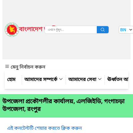
বাংলাদেশ জাতীয় তথ্য বাতায়ন
BN
দেখুন
মেনু নির্বাচন করুন
আমাদের সম্পর্কে
আমাদের সেবা
ঊর্ধ্বতন অফ
উপজেলা প্রকৌশলীর কার্যালয়, এলজিইডি, গংগাচড়া
উপজেলা, রংপুর
এই কনটেন্টটি শেয়ার করতে ক্লিক করুন