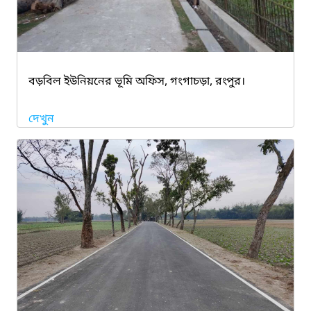
বড়বিল ইউনিয়নের ভূমি অফিস, গংগাচড়া, রংপুর।
দেখুন